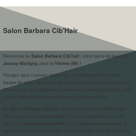
Salon Barbara Cib'Hair
Bienvenue au
Salon Barbara Cib’hair
, votre havre de beauté à
Jaunay-Marigny,
dans la
Vienne (86) !
Plongez dans l’univers chaleureux et professionnel de notre
équipe de drôles de dames dévouées à sublimer votre chevelure.
Chacune de nos coiffeuses possède sa propre particularité, prête
à vous offrir une expérience unique et personnalisée.
Au
Salon Barbara Cib’hair
, nous croyons que la
coiffure
est
bien plus qu’une simple
coupe
, c’est une expression de votre
style et de
votre personnalité.
Notre équipe passionnée est là
pour comprendre vos besoins, vous conseiller et créer des looks